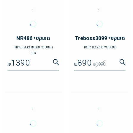
משקפי Treboss3099
משקפי NR486
משקפיים בצבע אפור
משקפי שמש צבע שחור
זהב
1390
890
₪
₪
1090
₪