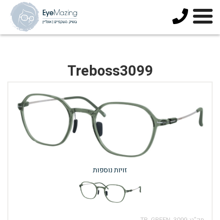
073-
3744678
Treboss3099
זויות נוספות
מק”ט:
3099_TR_GREEN