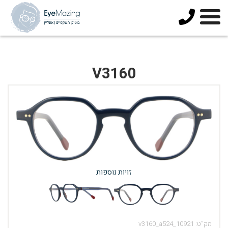
073-
3744678
V3160
זויות נוספות
מק”ט:
v3160_a524_10921