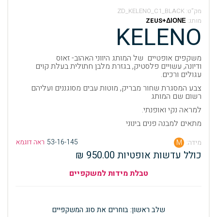
מק”ט:
ZD_KELENO_C1_BLACK
מותג:
ZEUS+ΔΙΟΝΕ
KELENO
משקפים אופטיים של המותג היווני האהוב- זאוס
ודיונה,
עשויים פלסטיק, בגזרת מלבן חתולית בעלת קוים
עגולים ורכים.
צבע המסגרת שחור מבריק, מוטות עבים מסוגננים ועליהם
רשום שם המותג
למראה נקי ואופנתי.
מתאים למבנה פנים בינוני
53-16-145
ראה דוגמא
מידה:
M
כולל עדשות אופטיות 950.00 ₪
טבלת מידות למשקפיים
שלב ראשון: בוחרים את סוג המשקפיים