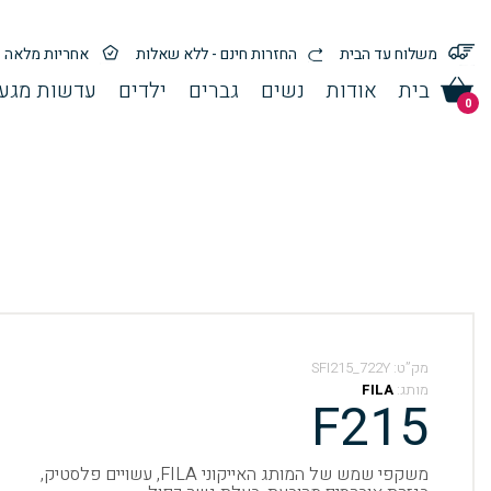
משלוח עד הבית
החזרות חינם - ללא שאלות
אחריות מלאה
בית
אודות
נשים
גברים
ילדים
עדשות מגע 
0
מק”ט:
SFI215_722Y
מותג:
FILA
F215
משקפי שמש של המותג האייקוני FILA, עשויים פלסטיק,