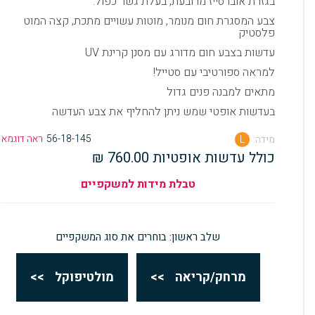
בגזרת אוברסייז מרובעת, בעלת גשר כפול.
צבע המסגרת חום מנומר, מוטות עשויים מתכת, קצה המוט
פלסטיק
עדשות בצבע חום מדורג עם מסנן קרינת UV
למראה ספורטיבי עם סטייל!
מתאים למבנה פנים גדול
בעדשות אופטי שמש ניתן להחליף את צבע העדשה
56-18-145
ראה דוגמא
מידה:
L
כולל עדשות אופטיות 760.00 ₪
טבלת מידות למשקפיים
שלב ראשון: בוחרים את סוג המשקפיים
מרחק/קריאה
>>
מולטיפוקל
>>