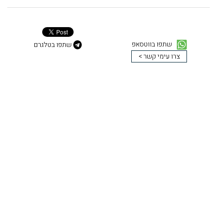
שתפו בווטסאפ
שתפו בטלגרם
צרו עימי קשר >