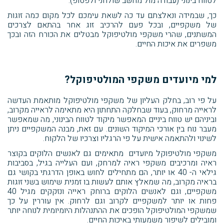
לטווח בינוני (עבודה מול מחשב שולחני ולפטופ).
כך, שבמידה ונאלצתם עד כה לשאת עימכם לכל מקום כמה זוגות
של משקפיים, ובכל פעם להרכיב זוג אחר בהתאם לצרכים
המשתנים, שהרי משקפי מולטיפוקל מבטלים את הכורח הזה ובכך
משפרים את איכות החיים.
למי מיועדים משקפי המולטיפוקל?
על פי רוב, בחלק העליון של משקפי מולטיפוקל מותאמת העדשה
לראייה מרחוק, בעוד שבחלקה התחתון היא מתאימה לראייה מקרוב,
וביניהם יש טווח ביניים המאפשר מיקוד לטווח הבינוני, מה שמאפשר
מעבר נוח בין אורכי המיקוד השונים. עם זאת, מבנה המשקפיים ניתן
לשינוי ולהתאמה אישית על פי הרגליו וצרכיו של הלקוח.
משקפי מולטיפוקל מיועדים מתאימים גם לאנשים הלוקים בקוצר
ראיה ומרכיבים משקפי ראיה למרחק, ועם העלייה בגיל, בסביבות
גילאי ה- 40 או יותר, הם מתחילים לחוש באופן הדרגתי בקושי גם
בראיה מקרוב, מה שמאלץ אותם לעשות בו זמנית שימוש בשני זוגות
משקפיים, וגם לאנשים הלוקים ברוחק ראייה ונזקקים מגיל 40
פחות או יותר למשקפיים לקרוב וגם לרחוק. אין עוררין על כך
שמשקפי המולטיפוקל הופכים את ההתנהלות היומיומית לנוחה יותר
ומובילים לשיפור משמעותי באיכות החיים.