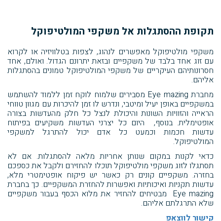
תקופת ההסתגלות אל משקפי המולטיפוקל
משקפי מולטיפוקל מאפשרים לנהוג, לצפות בטלוויזיה או לקרוא
עם זוג אחד בלבד של משקפיים ובזאת יתרונם הגדול. ואולם, אחד
חסרונותיהם העיקריים של משקפי המולטיפוקל טמונים בהסתגלות
אליהם.
מחברת Eye mazing מסבירים שלמוח לוקח זמן ללמוד להשתמש
במשקפיים באופן יעיל ומיטבי, ונדרש לו זמן להיכרות עם מגוון טווחי
הראייה והזוויות השונות והיכולת לנצל כל חלק מהעדשות בצורה
אופטימלית. בנוסף, היום כל יצרני העדשות משקיעים בפיתוח
עדשות חכמות וכמעט כל אדם יכול להתרגל למשקפי
המולטיפוקל.
כדאי לקנות במקום שנותן אחריות מלאה להסתגלות. אם לא
תסתגלו לזוג משקפי מולטיפוקל תוכלו להחזירם ולקבל את כספכם
בחזרה. משקפיים קונים רק כאשר יש פיקוח אופטימטרי מלא,
עדשות תקניות ואיכותיות ואפשרות להחזרת המשקפיים. כך בחברת
Eye mazing מבטיחים להחזיר את מלוא הכסף בעבור משקפיים
שלא התרגלתם אליהם.
קישור לווצאפ