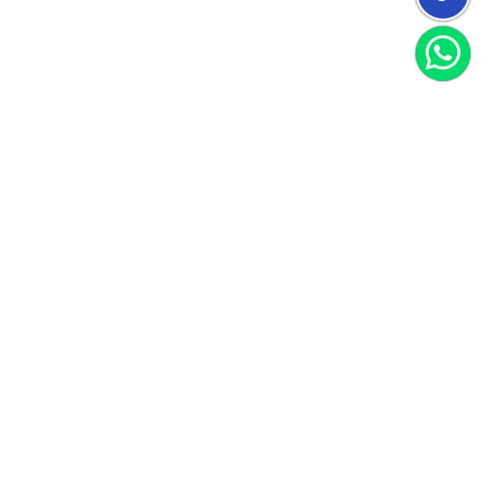
הצטרפו למועדון
וקבלו 40 שקל לקנייה הראשונה שלכם
הצטרף
אני מאשר/ת קבלת חומרים פרסומיים
לקוחות ממליצים
הנה כמה דברים ציטוטים מהלקוחות שלנו
עבור לכל ההמלצות