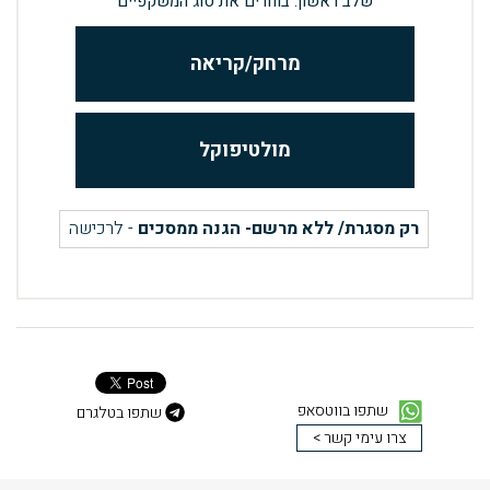
שלב ראשון: בוחרים את סוג המשקפיים
מרחק/קריאה
מולטיפוקל
רק מסגרת/ ללא מרשם- הגנה ממסכים
- לרכישה
שתפו בווטסאפ
שתפו בטלגרם
צרו עימי קשר >