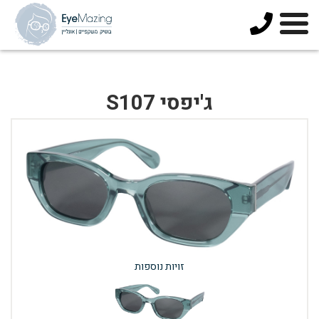
073-
3744678
ג'יפסי S107
זויות נוספות