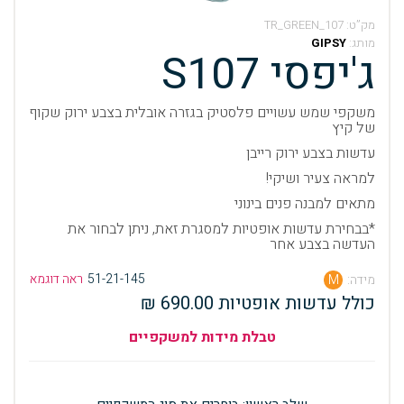
מק”ט:
107_TR_GREEN
מותג:
GIPSY
ג'יפסי S107
משקפי שמש עשויים פלסטיק בגזרה אובלית בצבע ירוק שקוף
של קיץ
עדשות בצבע ירוק רייבן
למראה צעיר ושיקי!
מתאים למבנה פנים בינוני
*בבחירת עדשות אופטיות למסגרת זאת, ניתן לבחור את
העדשה בצבע אחר
51-21-145
ראה דוגמא
מידה:
M
כולל עדשות אופטיות 690.00 ₪
טבלת מידות למשקפיים