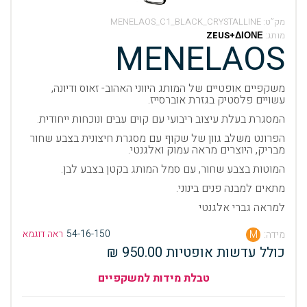
מק”ט:
MENELAOS_C1_BLACK_CRYSTALLINE
מותג:
ZEUS+ΔΙΟΝΕ
MENELAOS
משקפיים אופטיים של המותג היווני האהוב- זאוס ודיונה,
עשויים פלסטיק בגזרת אוברסייז.
המסגרת בעלת עיצוב ריבועי עם קוים עבים ונוכחות ייחודית.
הפרונט משלב גוון של שקוף עם מסגרת חיצונית בצבע שחור
מבריק, היוצרים מראה עמוק ואלגנטי.
המוטות בצבע שחור, עם סמל המותג בקטן בצבע לבן.
מתאים למבנה פנים בינוני.
למראה גברי אלגנטי
54-16-150
ראה דוגמא
מידה:
M
כולל עדשות אופטיות 950.00 ₪
טבלת מידות למשקפיים