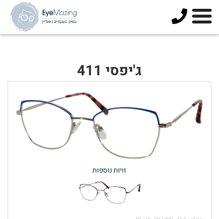
073-
3744678
ג'יפסי 411
זויות נוספות