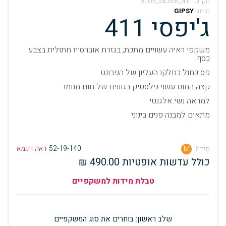
מק”ט:
411_BLUE_SILVER
מותג:
GIPSY
ג'יפסי 411
משקפי ראיה עשויים מתכת, בגזרת אוברסייז חתולית בצבע
כסף
פס כחול בחלקו העליון של הפרונט
קצה המוט עשוי פלסטיק בגוונים של חום מנומר
למראה נשי אלגנטי
מתאים למבנה פנים בינוני
52-19-140
ראה דוגמא
מידה:
M
כולל עדשות אופטיות 490.00 ₪
טבלת מידות למשקפיים
שלב ראשון: בוחרים את סוג המשקפיים