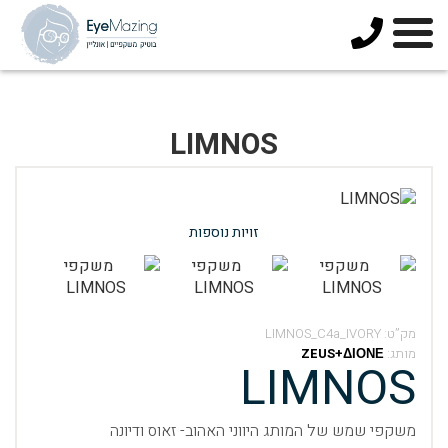
073-
3744678
LIMNOS
זויות נוספות
מק”ט:
LIMNOS_C4a_IVORY
מותג:
ZEUS+ΔΙΟΝΕ
LIMNOS
משקפי שמש של המותג היווני האהוב- זאוס ודיונה