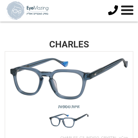
073-
3744678
CHARLES
זויות נוספות
מק”ט:
CHARLES_C3_INDIGO_CRYSTAL