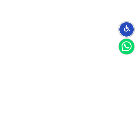
הצטרפו למועדון
וקבלו 40 שקל לקנייה הראשונה שלכם
הצטרף
אני מאשר/ת קבלת חומרים פרסומיים
לקוחות ממליצים
הנה כמה דברים ציטוטים מהלקוחות שלנו