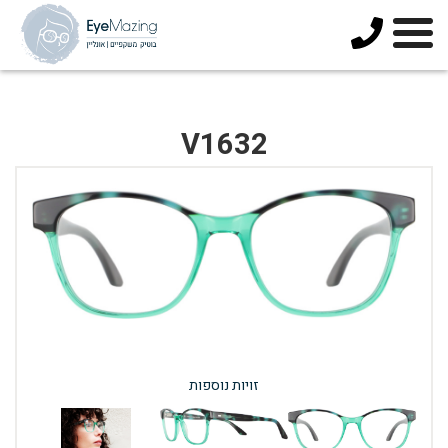
073-
3744678
V1632
זויות נוספות