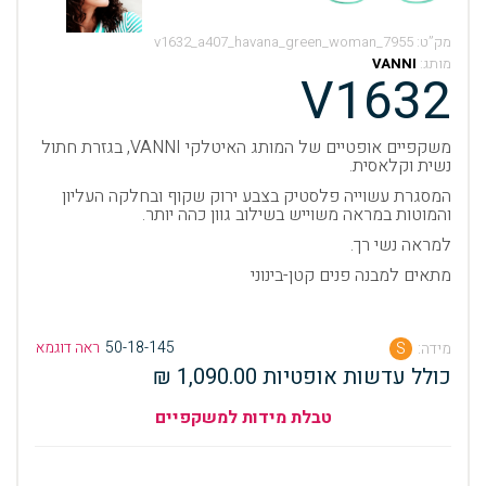
מק”ט:
v1632_a407_havana_green_woman_7955
מותג:
VANNI
V1632
משקפיים אופטיים של המותג האיטלקי VANNI, בגזרת חתול
נשית וקלאסית.
המסגרת עשוייה פלסטיק בצבע ירוק שקוף ובחלקה העליון
והמוטות במראה משוייש בשילוב גוון כהה יותר.
למראה נשי רך.
מתאים למבנה פנים קטן-בינוני
50-18-145
ראה דוגמא
מידה:
S
כולל עדשות אופטיות 1,090.00 ₪
טבלת מידות למשקפיים