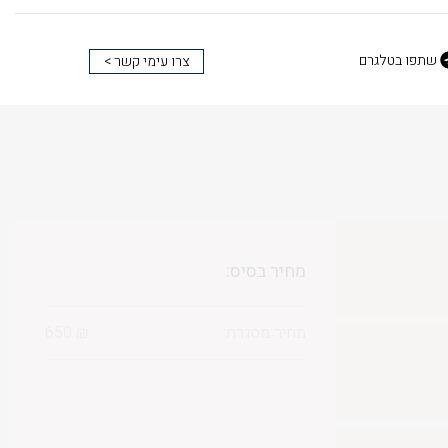
שתפו בטלגרם
צרו עימי קשר >
מחיר בסיס:
מחיר מסגרת:
₪
650