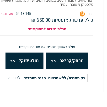
המחמיאים למבנה הפנים בגוונים חומים ועדינים, מסגרת עשוייה
פלסטיק משובח ועמיד
54-18-145
ראה דוגמא
מידה:
M
כולל עדשות אופטיות 650.00 ₪
טבלת מידות למשקפיים
שלב ראשון: בוחרים את סוג המשקפיים
מרחק/קריאה
>>
מולטיפוקל
>>
רק מסגרת/ ללא מרשם- הגנה ממסכים
- לרכישה