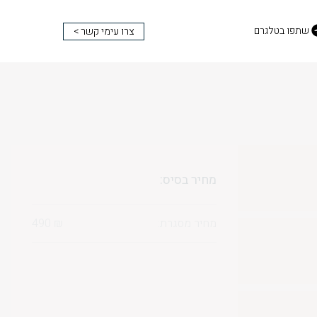
שתפו בטלגרם
צרו עימי קשר >
מחיר בסיס:
מחיר מסגרת:
₪
490