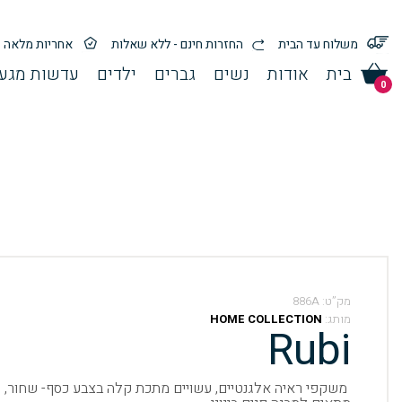
משלוח עד הבית
החזרות חינם - ללא שאלות
אחריות מלאה
בית
אודות
נשים
גברים
ילדים
עדשות מגע 
0
מק”ט:
886A
מותג:
HOME COLLECTION
Rubi
משקפי ראיה אלגנטיים, עשויים מתכת קלה בצבע כסף- שחור,