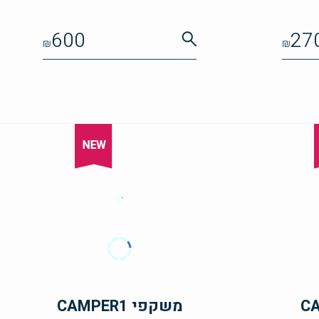
600
27
₪
₪
משקפי CAMPER1