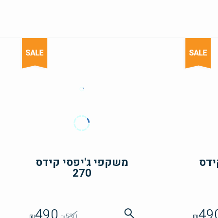
ידס
משקפי ג'יפסי קידס
270
490
49
₪
530
₪
₪