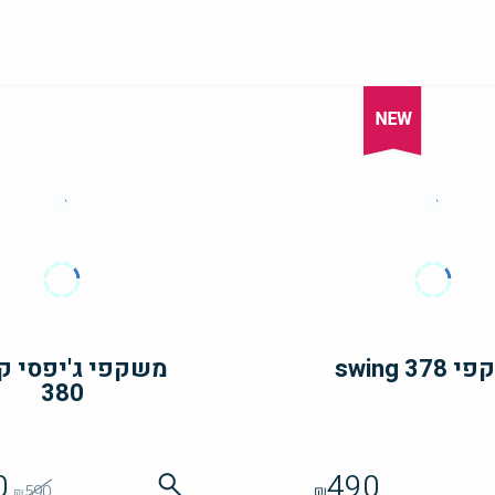
swing 37
משקפי ג'יפסי ק
380
0
490
590
₪
₪