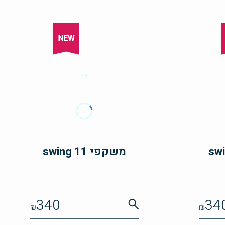
משקפי swing 11
340
34
₪
₪