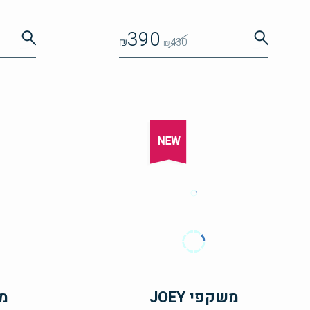
390
₪
430
₪
משקפי JOEY
מש