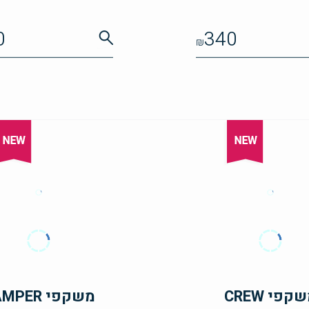
0
340
₪
קפי CREW
משקפי CAMPER