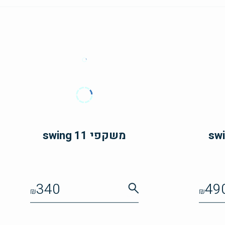
משקפי swing 11
340
49
₪
₪