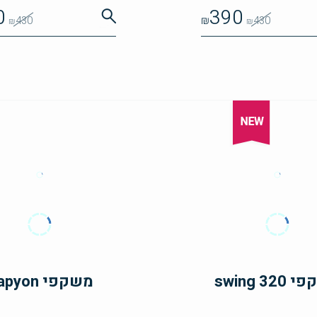
0
390
430
₪
430
₪
₪
swing 32
משקפי Papyon