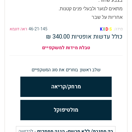
בצבע שחור.
מתאים לנוער ולבעלי פנים קטנות.
אחריות על שבר
מידה:
46-21-145
ראה דוגמא
K
I
D
S
כולל עדשות אופטיות 340.00 ₪
טבלת מידות למשקפיים
שלב ראשון: בוחרים את סוג המשקפיים
מרחק/קריאה
מולטיפוקל
רק מסגרת/ ללא מרשם- הגנה ממסכים
- לרכישה