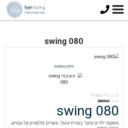
073-
3744678
swing 080
זויות נוספות
מק”ט:
TR080C193
מותג:
SWING
swing 080
משקפי ילדים ונוער בגזרת עיגול, עשויים פלסטיק קל וגמיש,