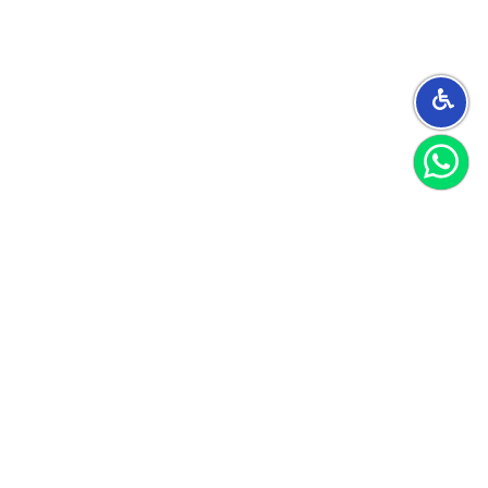
הצטרפו למועדון
וקבלו 40 שקל לקנייה הראשונה שלכם
הצטרף
אני מאשר/ת קבלת חומרים פרסומיים
לקוחות ממליצים
הנה כמה דברים ציטוטים מהלקוחות שלנו