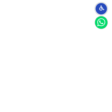
הצטרפו למועדון
וקבלו 40 שקל לקנייה הראשונה שלכם
הצטרף
אני מאשר/ת קבלת חומרים פרסומיים
לקוחות ממליצים
הנה כמה דברים ציטוטים מהלקוחות שלנו
עבור לכל ההמלצות