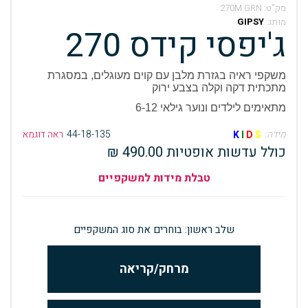
מק”ט:
270M.GRN
מותג:
GIPSY
ג'יפסי קידס 270
משקפי ראיה בגזרת מלבן עם קוים מעוגלים, במסגרת
מתכתית דקה וקלה בצבע ירוק
מתאימים לילדים ונוער גילאי 6-12
מידה:
44-18-135
ראה דוגמא
K
I
D
S
כולל עדשות אופטיות 490.00 ₪
טבלת מידות למשקפיים
שלב ראשון: בוחרים את סוג המשקפיים
מרחק/קריאה