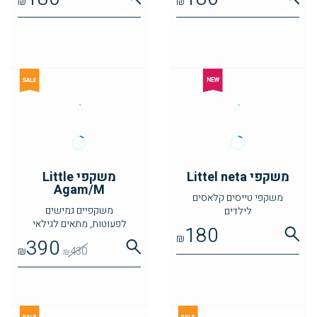
₪
₪
משקפי Littel neta
משקפי Little
Agam/M
משקפי טייסים קלאסים
משקפיים גמישים
לילדים
לפעוטות, מתאים לגילאי
180
שנתיים עד ארבע
₪
390
₪
430
₪