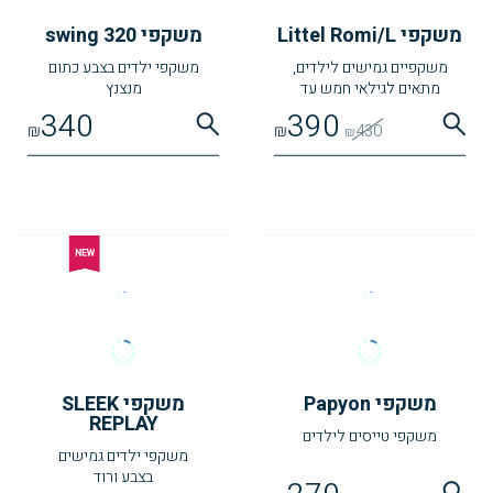
משקפי Littel Romi/L
משקפי swing 320
משקפיים גמישים לילדים,
משקפי ילדים בצבע כתום
מתאים לגילאי חמש עד
מנצנץ
שמונה
340
390
₪
₪
430
₪
משקפי Papyon
משקפי SLEEK
REPLAY
משקפי טייסים לילדים
משקפי ילדים גמישים
בצבע ורוד