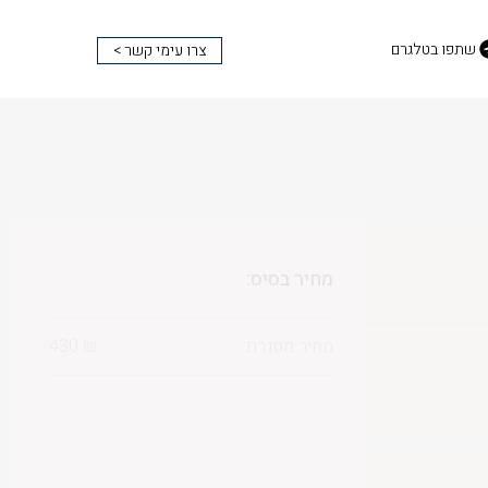
שתפו בטלגרם
צרו עימי קשר >
מחיר בסיס:
מחיר מסגרת:
₪
430