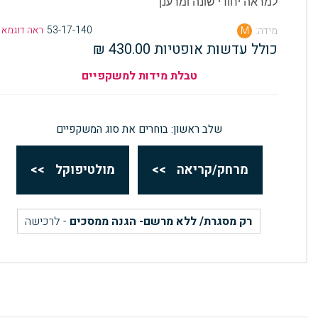
למראה יחודי שונה ומרענן
53-17-140
ראה דוגמא
מידה:
M
כולל עדשות אופטיות 430.00 ₪
טבלת מידות למשקפיים
שלב ראשון: בוחרים את סוג המשקפיים
מרחק/קריאה
>>
מולטיפוקל
>>
רק מסגרת/ ללא מרשם- הגנה ממסכים
- לרכישה