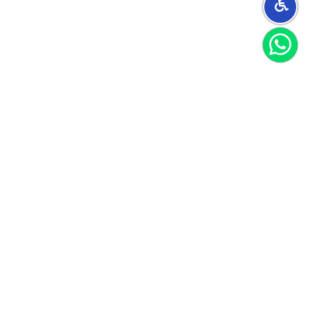
הצטרפו למועדון
וקבלו 40 שקל לקנייה הראשונה שלכם
הצטרף
אני מאשר/ת קבלת חומרים פרסומיים
לקוחות ממליצים
הנה כמה דברים ציטוטים מהלקוחות שלנו
עבור לכל ההמלצות