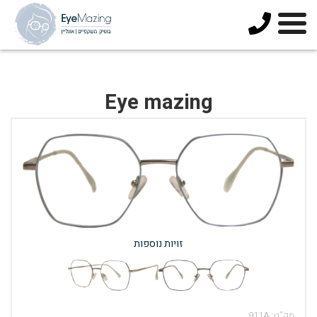
073-
3744678
Eye mazing
זויות נוספות
מק”ט:
911A