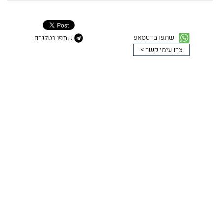
שתפו בווטסאפ
שתפו בטלגרם
צרו עימי קשר >