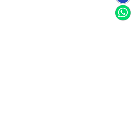
הצטרפו למועדון
וקבלו 40 שקל לקנייה הראשונה שלכם
הצטרף
אני מאשר/ת קבלת חומרים פרסומיים
לקוחות ממליצים
הנה כמה דברים ציטוטים מהלקוחות שלנו
עבור לכל ההמלצות