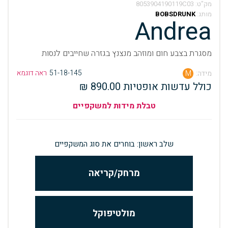
מק”ט:
8053904190119C03
מותג:
BOBSDRUNK
Andrea
מסגרת בצבע חום ומוזהב מנצנץ בגזרה שחייבים לנסות
51-18-145
ראה דוגמא
מידה:
M
כולל עדשות אופטיות 890.00 ₪
טבלת מידות למשקפיים
שלב ראשון: בוחרים את סוג המשקפיים
מרחק/קריאה
מולטיפוקל