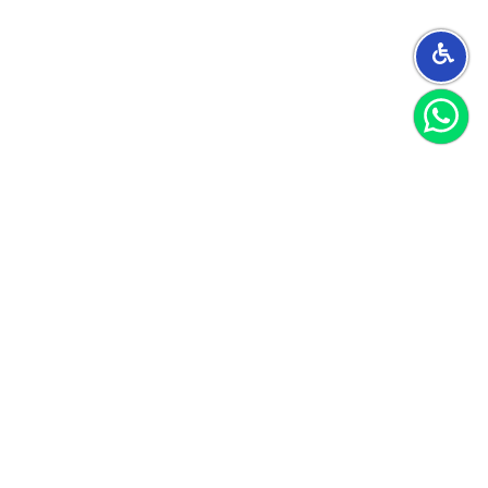
הצטרפו למועדון
וקבלו 40 שקל לקנייה הראשונה שלכם
הצטרף
אני מאשר/ת קבלת חומרים פרסומיים
לקוחות ממליצים
הנה כמה דברים ציטוטים מהלקוחות שלנו