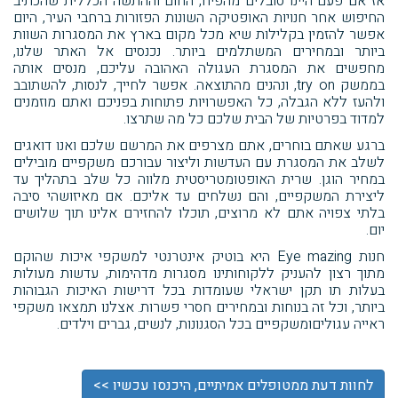
אז אם פעם היינו סובלים מהפיח, החום וההתשה הכללית שהכתיב
החיפוש אחר חנויות האופטיקה השונות הפזורות ברחבי העיר, היום
אפשר להזמין בקלילות שיא מכל מקום בארץ את המסגרות השוות
ביותר ובמחירים המשתלמים ביותר. נכנסים אל האתר שלנו,
מחפשים את המסגרת העגולה האהובה עליכם, מנסים אותה
בממשק try on, ונהנים מהתוצאה. אפשר לחייך, לנסות, להשתובב
ולהעז ללא הגבלה, כל האפשרויות פתוחות בפניכם ואתם מוזמנים
למדוד בפרטיות של הבית שלכם כל מה שתרצו.
ברגע שאתם בוחרים, אתם מצרפים את המרשם שלכם ואנו דואגים
לשלב את המסגרת עם העדשות וליצור עבורכם משקפיים מובילים
במחיר הוגן. שרית האופטומטריסטית מלווה כל שלב בתהליך עד
ליצירת המשקפיים, והם נשלחים עד אליכם. אם מאיזושהי סיבה
בלתי צפויה אתם לא מרוצים, תוכלו להחזירם אלינו תוך שלושים
יום.
חנות Eye mazing היא בוטיק אינטרנטי למשקפי איכות שהוקם
מתוך רצון להעניק ללקוחותינו מסגרות מדהימות, עדשות מעולות
בעלות תו תקן ישראלי שעומדות בכל דרישות האיכות הגבוהות
ביותר, וכל זה בנוחות ובמחירים חסרי פשרות. אצלנו תמצאו משקפי
ראייה עגוליםומשקפיים בכל הסגנונות, לנשים, גברים וילדים.
לחוות דעת ממטופלים אמיתיים, היכנסו עכשיו >>