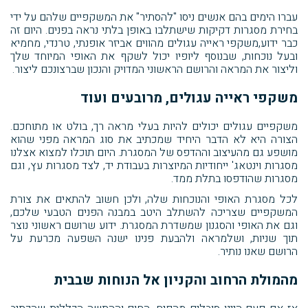
עברו הימים בהם אנשים ניסו "להסתיר" את המשקפיים שלהם על ידי
בחירת מסגרות דקיקות שישתלבו באופן בלתי נראה בפנים. היום זה
כבר ידוע,משקפי ראייה עגולים מהווים אביזר אופנתי, טרנדי, מחמיא
ובעל נוכחות, שבנוסף ליופיו יכול לשקף את האופי המיוחד שלך
וליצור את המראה והרושם הראשוני המדויק והנכון שברצונכם ליצור.
משקפי ראייה עגולים, מרובעים ועוד
משקפיים עגולים יכולים להיות בעלי מראה רך, בולט או מתוחכם.
הצורה היא לא הדבר היחיד שמכתיב את סוג המראה מפני שהוא
מושפע גם מהעיצוב וההדפס של המסגרת. היום תוכלו למצוא אצלנו
מסגרות וינטאג' ייחודיות המיוצרות בעבודת יד, לצד מסגרות עץ, וגם
מסגרות שהודפסו בתלת ממד.
לכל מסגרת האופי והנוכחות שלה, ולכן חשוב להתאים את צורת
המשקפיים שצריכה להשתלב היטב במבנה הפנים הטבעי שלכם,
וגם את האופי והסגנון שמשדרת המסגרת. ידוע שרושם ראשוני נוצר
תוך שניות, ושלמראה ולהבעת פנינו ישנה השפעה מכרעת על
הרושם שאנו נותיר.
מהמולת הרחוב והקניון אל הנוחות שבבית