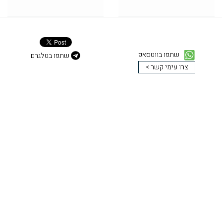
שתפו בווטסאפ
שתפו בטלגרם
צרו עימי קשר >