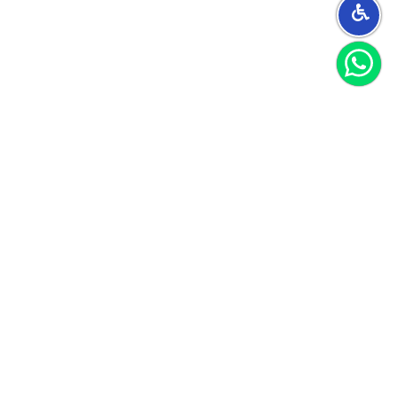
הצטרפו למועדון
וקבלו 40 שקל לקנייה הראשונה שלכם
הצטרף
אני מאשר/ת קבלת חומרים פרסומיים
לקוחות ממליצים
הנה כמה דברים ציטוטים מהלקוחות שלנו
עבור לכל ההמלצות