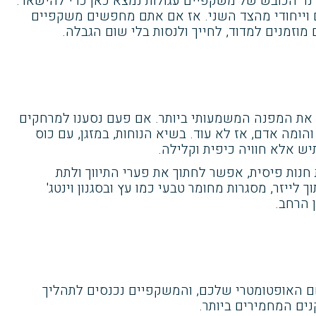
ד הכובש של משקפיים עגולות נמצא כאן כדי להישאר.
 וייחודי מהצד השני. אז אם אתם מחפשים משקפיים
ה את המפנה המשמעותי ביותר. אם פעם נסענו למרחקים
הומה אדם, אז לא עוד. בשיא הנוחות, במזגן, עם כוס
ש אלא חוויה כיפית וקלילה.
נות פיסית, אפשר לחתוך את פערי התיווך ולתת
לייזר, מסגרות מחומר טבעי כמו עץ ובסגנון וינטג'
 הרחב.
 האופטומטרי שלכם, והמשקפיים נכנסים לתהליך
נים המחמירים ביותר.