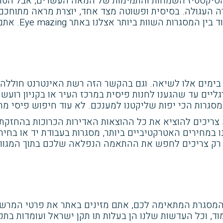
 הסיקסטיז השמחות והתמימות של המאה העשרים, אבל הטרנ
ה העגולה. בסיסית ופשוטה מצד אחד, יוצרת מראה מתוחכם
אתר Eye mazing. אתם מוזמנים למדוד, לחייך ולנסות בלי שום הגבלה.
סת בימים אלו לשיאה. וגם בהקשר הזה רשת האינטרנט חולל
ליים עד שהגענו לחנות פיסית במרכז העיר או בקניון רועש ו
סגרות הכי יפות שליקטנו למענכם. לא עוד חיפוש פיסי מתי
ריכים להוציא את כל ההוצאות האדירות הכרוכות בהחזקת ח
במחירים האטרקטיביים ביותר, מסגרות בעבודת יד או בחיתוך 
ם רק צריכים לחפש את ההתאמה הנפלאה שלכם בתוך המגוון
המסגרת המתאימה לכם, אתם מזינים באתר את פרטי המרשם
ד, וכל העדשות שלנו הן בעלות תו תקן ישראל ועומדות בתק