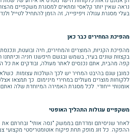
הן אמנם נראות כלקוחות הישר מסרט או אירוע של שנות
נראה שאין יותר קלאסי ומתאים למסגרת משקפיים מהצור
בעלי מסגרת עגולה ויפיפייה, זה הזמן להתחיל לטייל ולנדוד בין המסגרות השוות ביותר אצלנו ב
מהפיכת המחירים כבר כאן
מהפיכת הקניות, המוצרים והמחירים, חיה ובועטת, ונכנ
בקצוות שונים בעיר, בשמש ובגשם חיפשנו חניה וכיתתנו רג
קפה מהבית, אתם נכנסים לאתר מעולה, ובודקים את כל המ
כמובן שגם בהיבט המחיר יש לכך השלכות עצומות. כשלא צ
ללקוחות מוצרים מעולים במחירי מינימום. כך תמצאו אצלנו 
אומנותי ייחודי. לכל מסגרת האמירה המיוחדת שלה ואת
משקפיים עגולות התהליך האופטי
לאחר שניסיתם ומדדתם בממשק "נסה אותי" ובחרתם את 
ההפקה. כל זוג מופק תחת פיקוח אוטומטריסטי מקצועי צמו