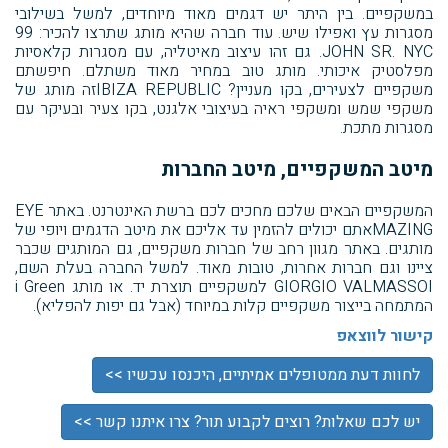
במשקפיים. בין היתר יש דגמים מאוד מיוחדים, למשל בשילובי
מסגרות עץ ואפילו שיש. עוד חברה שהיא מותג שתרצו להכיר: 99
JOHN SR. NYC. גם זהו עיצוב מאיטליה, עם מסגרות קלאסיות
מפלסטיק איכותי. מותג טוב במחיר מאוד משתלם. חיפשתם
משקפיים לצעירים, בקו מעניין? IBIZA REPUBLICזה מותג של
משקפי שמש ומשקפי ראיה בעיצובי אלגנט, בקו צעיר ובעיקר עם
מסגרות מתכת.
מיטב המשקפיים, מיטב החברות
המשקפיים הבאים שלכם מחכים לכם ברשת האינטרנט. באתר EYE
MAZINGאתם יכולים להזמין עד אליכם את מיטב הדגמים ויופי של
מותגים. באתר מגוון רחב של חברות משקפיים, גם המותגים שכבר
ציינו וגם חברות אחרות, טובות מאוד. למשל החברה בעלת השם,
GIORGIO VALMASSOI למשקפיים תוצרת יד. או מותג i Green
המתמחה בייצור משקפיים קלות במיוחד (אבל גם יפות להפליא).
קישור לווצאפ
לחוות דעת ממטופלים אמיתיים, היכנסו עכשיו >>
יש לכם שאלות? רוצים לקבוע תור? צרו איתנו קשר >>