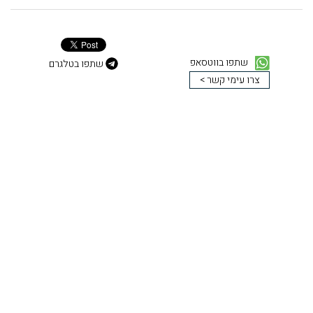
שתפו בווטסאפ
שתפו בטלגרם
צרו עימי קשר >