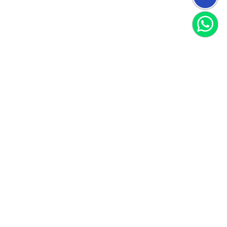
הצטרפו למועדון
וקבלו 40 שקל לקנייה הראשונה שלכם
הצטרף
אני מאשר/ת קבלת חומרים פרסומיים
לקוחות ממליצים
הנה כמה דברים ציטוטים מהלקוחות שלנו
עבור לכל ההמלצות