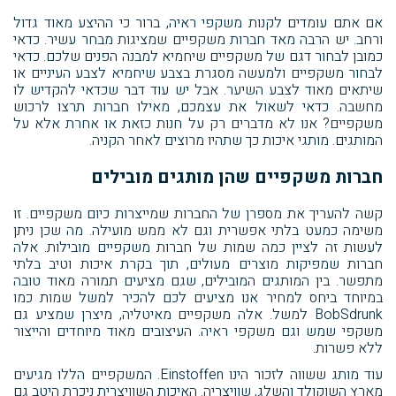
אם אתם עומדים לקנות משקפי ראיה, ברור כי ההיצע מאוד גדול
ורחב. יש הרבה מאד חברות משקפיים שמציגות מבחר עשיר. כדאי
כמובן לבחור דגם של משקפיים שיחמיא למבנה הפנים שלכם. כדאי
לבחור משקפיים ולמעשה מסגרת בצבע שיחמיא לצבע העיניים או
שיתאים מאוד לצבע השיער. אבל יש עוד דבר שכדאי להקדיש לו
מחשבה. כדאי לשאול את עצמכם, מאילו חברות תרצו לרכוש
משקפיים? אנו לא מדברים רק על חנות כזאת או אחרת אלא על
המותגים. מותגי איכות כך שתהיו מרוצים לאחר הקניה.
חברות משקפיים שהן מותגים מובילים
קשה להעריך את מספרן של החברות שמייצרות כיום משקפיים. זו
משימה כמעט בלתי אפשרית וגם לא ממש מועילה. מה שכן ניתן
לעשות זה לציין כמה שמות של חברות משקפיים מובילות. אלה
חברות שמפיקות מוצרים מעולים, תוך בקרת איכות וטיב בלתי
מתפשר. בין המותגים המובילים, שגם מציעים תמורה מאוד טובה
במיוחד ביחס למחיר אנו מציעים לכם להכיר למשל שמות כמו
BobSdrunk למשל. אלה משקפיים מאיטליה, מיצרן שמציע גם
משקפי שמש וגם משקפי ראיה. העיצובים מאוד מיוחדים והייצור
ללא פשרות.
עוד מותג ששווה לזכור הינו Einstoffen. המשקפיים הללו מגיעים
מארץ השוקולד והשלג, שוויצריה. האיכות השוויצרית ניכרת היטב גם