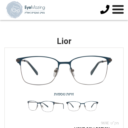
073-
3744678
Lior
זויות נוספות
מק”ט:
969E