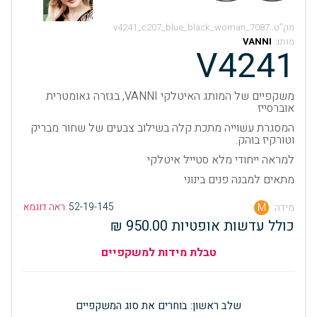
מק”ט:
v4241_c207_blue_black_woman_7087
מותג:
VANNI
V4241
משקפיים של המותג האיטלקי VANNI, בגזרה גאומטרית
אוברסייז
המסגרת עשוייה מתכת קלה בשילוב צבעים של שחור מבריק
וטורקיז בוהק.
למראה ייחודי מלא סטייל איטלקי
מתאים למבנה פנים בינוני
52-19-145
ראה דוגמא
מידה:
M
כולל עדשות אופטיות 950.00 ₪
טבלת מידות למשקפיים
שלב ראשון: בוחרים את סוג המשקפיים