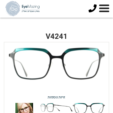
073-
3744678
V4241
זויות נוספות