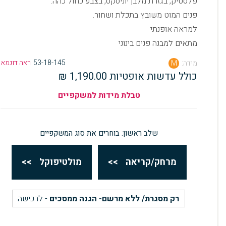
פלסטיק, בגזרת מלבן יוניסקס, בצבע כחול כהה.
פנים המוט משובץ בתכלת ושחור.
למראה אופנתי
מתאים למבנה פנים בינוני
53-18-145
ראה דוגמא
מידה:
M
כולל עדשות אופטיות 1,190.00 ₪
טבלת מידות למשקפיים
שלב ראשון: בוחרים את סוג המשקפיים
מרחק/קריאה
>>
מולטיפוקל
>>
רק מסגרת/ ללא מרשם- הגנה ממסכים
- לרכישה