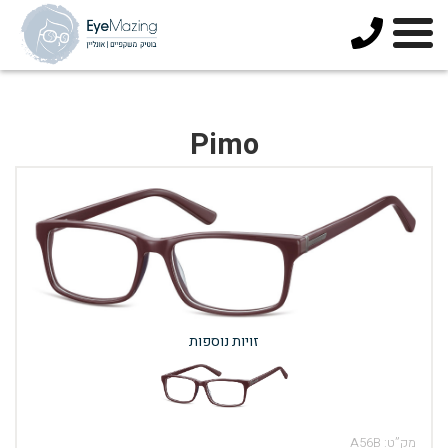
073-
3744678
Pimo
זויות נוספות
מק”ט:
A56B