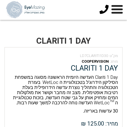
073-
3744678
CLARITI 1 DAY
מק”ט:
LD7CLARITI1D30
מותג:
COOPERVISION
CLARITI 1 DAY
Clariti 1 Day
העדשה היומית הראשונה מסוגה במשפחת
WetLoc.
הסיליקון הידרוג'ל בטכנולוגיית ה
בעזרת
הטכנולוגיה והתהליך נוצרת עדשה הידרופילית בעלת
רטיבות אופטימלית.
מצב זה מחבר וקושר את מולקולות
המים ומחזיק אותן על גבי שטח העדשה, בזכות טכנולוגיית
™WetLoc
ה
העדשה נוחה להרכבה למשך שעות רבות.
30 עדשות באריזה.
מחיר: 125.00 ₪