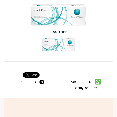
זויות נוספות
שתפו בווטסאפ
שתפו בטלגרם
צרו עימי קשר >