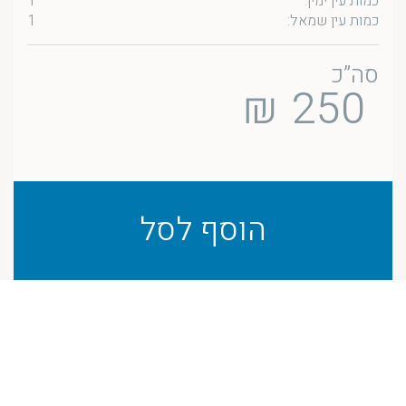
כמות עין ימין:
1
כמות עין שמאל:
1
סה”כ
₪
250
הוסף לסל