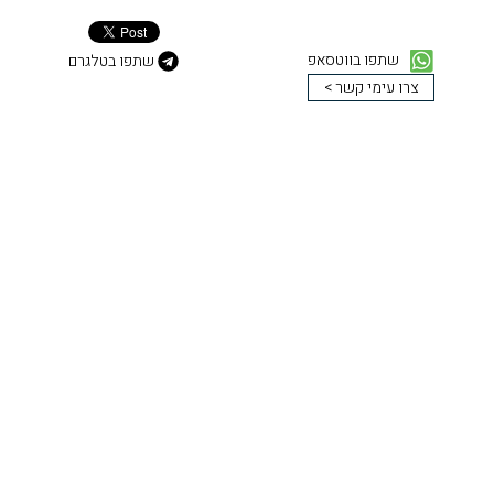
שתפו בווטסאפ
שתפו בטלגרם
צרו עימי קשר >