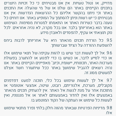
מדוייק, או נטול טעויות. אין אנו מבטיחים כי כל זכויות היוצרים
בתכנים הקיימים באתר הם שלנו או של מי שהעלה את התכנים
באתר וכי ניתנו בהקשר אליהם כל ההרשאות הנדרשות. אין אנו
מבטיחים כי יש רשות וניתן להסתמך על המופיע באתר. אנו דוחים כל
טענה בדבר כשירות האתר או התאמתו למטרות מסוימות. השימוש
באתר הוא באחריותך בלבד. אנו בכל מקרה, לא נהיה אחראים: לכל
נזק תוצאתי או עקיף, להפסדים ולאובדן מידע.
9.5. כל הורדת תכנים מהאתר היא על אחריותך לרבות ביחס
להשפעת ההורדה על הציוד שברשותך.
9.6. אל לך לעשות דבר שיש בו להוות עקיפה של תנאי שימוש אלו
או כדי לסייע לדבר, או כשיש בו כדי לפגוע או להתערב בפעולת
מערכות האתר, תכונותיו, יישומיו, וכיוב' מאפיינים הקיימים באתר. אנו
נהיה רשאים להגביל שימושך באתר ככל שיתעורר חשד אצלנו
למעשים מסוג זה.
9.7. אל לך לעשות שימוש בכל כלי, תוכנה למעט דפדפנים
מקובלים, מערכת, אלגוריתם, רובוט, שיטה, אמצעי אוטומטי או
מתוכנת אחר על מנת לגשת אל האתר. אין להעתיק תכנים מהאתר
באמצעים אלו ואין לחדור באמצעותם לאתר או אל מנגנוניו, ואין
לעשות כל שימוש או העתקה של הקוד המוטמע בו.
9.8. מדיניות הפרטיות שבאתר מהווה חלק בלתי נפרד מתנאי שימוש
אלו.