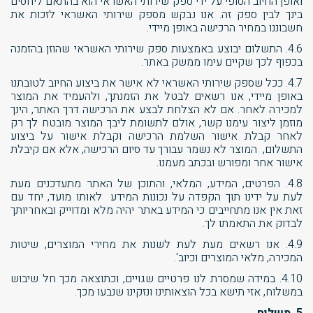
ואופן החיוב הסופי על ידי ספק שירותי האשראי הוא בהתאם ליחסים
בינך לבין ספק זה. אנו נבקש מספק שירותי האשראי לזכות את
חשבוננו במחיר הרכישה באופן מיידי.
4.6. התשלום יבוצע באמצעות ספק שירותי האשראי שהוזן בהזמנה
בכפוף לכך שקיים עימו ממשק באתר.
4.7. ככל שספק שירותי האשראי לא אישר את ביצוע החיוב לטובתנו
באופן מיידי, אנו רשאים לבטל את הזמנתך, ולהעמיד את המוצר
למכירה לאחר. אם לא הצלחת לבצע את הרכישה דרך האתר, הינך
מוזמן ליצור עימנו קשר, אולם לתשומת ליבך המוצר מובטח לך רק
לאחר קבלת אישור השלמת הרכישה וקבלת אישור על ביצוע
התשלום, המוצר לא נשמר עבורך עד סיום הרכישה, אלא אם קיבלת
אישור אחר ומפורש ובכתב מעמנו.
4.8. הפרטים, המידע, המלאי, והתוכן של האתר מתעדכנים מעת
לעת על ידינו תוך הקפדה על נכונות המידע לאותו מועד, יחד עם
זאת אין אנו מתחייבים כי המידע באתר יהיה מלא ומדוייק ובאחריותך
לבדוק את התאמתו לך.
4.9. אנו רשאים מעת לעת לשנות את מחירי המוצרים, שיטות
המכירה, מלאי המוצרים וכיוב'.
4.10. במידה שמסרת לנו פרטיים שגויים, וכתוצאה מכך חל שיבוש
במשלוח, אזי תישא בכל הוצאותינו ונזקינו שנבעו מכך.