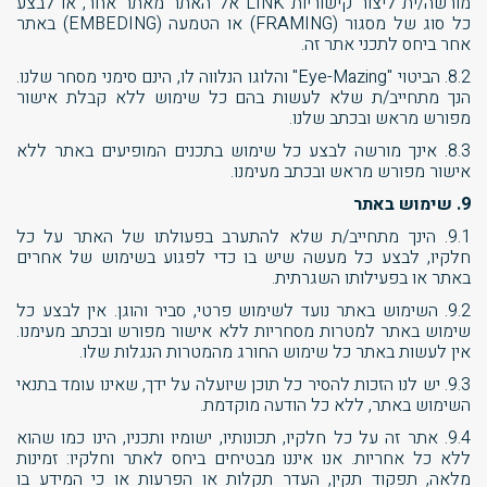
מורשה/ית ליצור קישוריות LINK אל האתר מאתר אחר, או לבצע
כל סוג של מסגור (FRAMING) או הטמעה (EMBEDING) באתר
אחר ביחס לתכני אתר זה.
8.2. הביטוי "Eye-Mazing" והלוגו הנלווה לו, הינם סימני מסחר שלנו.
הנך מתחייב/ת שלא לעשות בהם כל שימוש ללא קבלת אישור
מפורש מראש ובכתב שלנו.
8.3. אינך מורשה לבצע כל שימוש בתכנים המופיעים באתר ללא
אישור מפורש מראש ובכתב מעימנו.
9. שימוש באתר
9.1. הינך מתחייב/ת שלא להתערב בפעולתו של האתר על כל
חלקיו, לבצע כל מעשה שיש בו כדי לפגוע בשימוש של אחרים
באתר או בפעילותו השגרתית.
9.2. השימוש באתר נועד לשימוש פרטי, סביר והוגן. אין לבצע כל
שימוש באתר למטרות מסחריות ללא אישור מפורש ובכתב מעימנו.
אין לעשות באתר כל שימוש החורג מהמטרות הנגלות שלו.
9.3. יש לנו הזכות להסיר כל תוכן שיועלה על ידך, שאינו עומד בתנאי
השימוש באתר, ללא כל הודעה מוקדמת.
9.4. אתר זה על כל חלקיו, תכונותיו, ישומיו ותכניו, הינו כמו שהוא
ללא כל אחריות. אנו איננו מבטיחים ביחס לאתר וחלקיו: זמינות
מלאה, תפקוד תקין, העדר תקלות או הפרעות או כי המידע בו