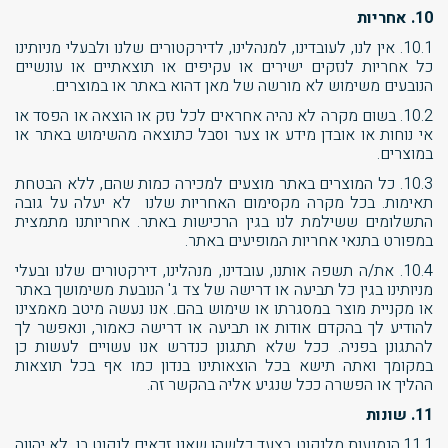
10. אחריות
10.1. אין לנו, לעובדינו, למנהלינו, לדירקטורים שלנו ולבעלי מניותינו
כל אחריות לנזקים ישירים או עקיפים או תוצאתיים או עונשיים
הנובעים משימוש לא מורשה של מאן דהוא באתר או במוצרים.
10.2. בשום מקרה לא נהיה אחראים לכל נזק או הוצאה או הפסד או
אי נוחות או אובדן מידע או צער וסבל כתוצאה מהשימוש באתר או
במוצרים.
10.3. כל המוצרים באתר מוצעים למכירה כמות שהם, ללא הבטחת
תאימות. בכל מקרה מקסימום האחריות שלנו לא יעלה על גובה
התשלומים ששילמת לנו בגין הרכישות באתר. אחריותנו מתמצית
במפורט בתנאי אחריות המופיעים באתר.
10.4. את/ה תשפה אותנו, עובדינו, מנהלינו, דירקטורים שלנו ובעלי
מניותינו בגין כל תביעה או דרישה של צד ג' הנובעת משימושך באתר
או מקניית מוצר במסגרתו או שימוש בהם. אנו נעשה מיטב מאמצינו
להודיע לך בהקדם אודות או תביעה או דרישה כאמור, ונאפשר לך
להתגונן בפניה. ככל שלא תתגונן כנדרש אנו עשויים לעשות כן
במקומך ואתה תישא בכל הוצאותינו בנדון כמו אף בכל תוצאות
ההליך או הפשרה ככל שנגיע אליה בהקשר זה.
11. שונות
11.1.הנמנעות מלנקוט בצעד כלשהו שאנו זכאים לנקוט בו, לא יהווה