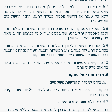
5.7. אם אנו נסבור, כי לא נוכל לספק לך את המוצרים בזמן, אזי ככל
שלא נגיע יחדיו לפתרון מוסכם, אנו נהיה רשאים לבטל את ההזמנה
ללא כל טענה או דרישה נוספת מצידך למעט החזר התשלומים
שביצעת לנו.
5.8. מועדי האספקה הם כמפורט במדיניות המשלוחים שלנו. מניין
הזמן לאספקה יחל ברגע שקיבלנו אישור סופי לביצוע החיוב מאת
ספק שירותי האשראי שלך.
5.9. אנו נהיה רשאים לצורך השלמת המשלוח לדרוש את נוכחותך
בכתובת המשלוח בעת ביצוע המשלוח והצגת תעודה מזהה או הצגת
כרטיס אשראי ואישור ביצוע תשלום ככל שנבקש.
5.10. קיימת אפשרות איסוף עצמי של המוצרים שרכשת וזאת
בתיאום טלפוני עמנו.
6. מדיניות ביטול עסקת
6.1. ביחס למסגרות ועדשות משקפיים -
הלקוח רשאי לבטל את העיסקה ללא עילה תוך 30 יום מיום שקיבל
את המוצרים.
6.2. ביחס לעדשות מגע ותמיסות –
הנך רשאי לפי חוק הגנת הצרכן לבטל את העסקה ללא עילה תוך