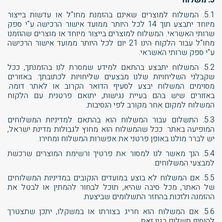
5. משלוח
5.1. המשלוח למוצרים שאינם בהזמנת מחו"ל או עדשות בייצור
מיוחד יתבצע תוך 14 לכל היותר ממועד אישור הרכישה ע"י ספק
שרותי האשראי. המשלוח למוצרים בייצור מיוחד או מוצרים שהוזמנו
מחו"ל עבור הלקוח הינו 21 יום לכל היותר ממועד אישור הרכישה
ע"י ספק שרותי האשראי.
5.2. המשלוח יתבצע בהתאם למידע שמסרת לנו בהזמנתך, ככל
שקבלני השליחויות שלנו מבצעים שליחויות לכתובתך. באזורים
מסוימים המשלוח יבצע לסעיף הדואר הקרוב או לאתר דומה.
באזורים שיש בהם בעיית נגישות, יתואם פרטנית עם הלקוח
המשלוח למקום אחר מקורב לפי הנסיבות.
5.3. התשלום עבור המשלוח הוא בהתאם למדיניות המשלוחים
המופיעה באתר. ככל שהמשלוח הוא מחוץ לגבולות מדינת ישראל,
יש לברר מולנו באופן פרטני את אפשרות המשלוח ומחירו.
5.4. הנך מאשר לנו למסור את פרטיך ורשימת המוצרים שרכשת
למבצעי המשלוחים.
5.5. אם המשלוח לא בוצע במועדים הנקובים במדיניות המשלוחים
של האתר, מכל סיבה שהיא, תוכל לבחור להמתין או לבטל את
ההזמנה ולזכות בהחזר התשלומים שביצעת.
5.6. אם המשלוח הוא חריג בצורתו או במשקלו, יתכן שתצטרך
להוסיף תשלום בגין זאת.