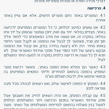
לצרכי מכירה חוזרת או מטרות מסחריות אחרות.
4. הרכישה
4.1. המוצרים באתר הינם מוצרים חדשים, אלא אם צויין באתר
אחרת.
4.2. אנו עושים כמיטב יכולתנו, כי כל המוצרים המופיעים לרכישה
באתר, מצויים במלאי. יחד עם זאת, יתכן שמוצר שהוזמן על ידך אינו
במלאי, במקרה זה, אנו נעשה את מירב המאמצים כדי לחזור אליך
תוך זמן סביר, ונאפשר לך לבטל את ההזמנה או לקבל מוצר חלופי
באותו מחיר. היה ולא ביצעת בחירה בנדון, אנו נבטל את ההזמנה
ונבקש ביצועו של זיכוי כספי אצל ספקי שירותי האשראי שלך. לא
תהא לך כל טענה או דרישה כלפינו במקרה זה למעט החזר התשלום
לעיל.
4.3. כאשר הנך ממלא טופס הזמנה באתר, מאשר רכישת מוצר
המופיע בהזמנה בהתאם למחירים וליתר התנאים המופיעים בה
ובתנאי שימוש אלו, לרבות תשלום מע"מ.
4.4. הזמנתך זו כפופה לאישור שלנו, ואנו רשאים לבטלה מכל סיבה
שנראה לנכון.
4.5. עם קבלת הזמנתך, אנו נהיה רשאים לחייב את חשבונך אצל
ספק שירותי האשראי בסכום הרכישה ויתר התשלומים הנלווים
למשל בגין משלוח בהתאם למדיניות המשלוחים של האתר. מועד