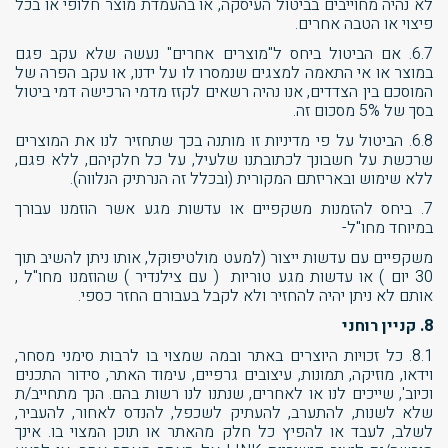
לא נהיה מחוייבים בביטול העיסקה, או בהעמדת מוצר חלופי או בכל
פיצוי או הטבה אחרים.
6.7. אם הביטול ביחס ל"מוצרים אחרים" נעשה שלא עקב פגם
במוצר או אי התאמה למצגים שנמסרו לו על ידנו, או עקב הפרה של
המוסכם בין הצדדים, אנו נהיה רשאים לקזז מדמי הרכישה דמי ביטול
בסך של 5% מסכום זה.
6.8. הביטול על פי מדיניות זו מותנה בכך שתחזיר לנו את המוצרים
שרכשת על חשבונך לכתובתנו שלעיל, על כל חלקיהם, ללא פגם,
ללא שימוש ובאריזתם המקורית (ובכלל זה הנרתיק הנלווה).
7. ביחס להזמנות משקפיים או עדשות מגע אשר הוזמנו עבורך
במיוחד מחו"ל-
משקפיים עם עדשות ייצור (למעט מולטיפוקל, אותו ניתן להשיב תוך
30 יום ) או עדשות מגע טוריות ( עם צילנדיר ) שהוזמנו מחו"ל ,
אותם לא ניתן יהיה להחזיר ולא לקבל בעבורם החזר כספי.
8. קניין רוחני
8.1. כל זכויות היוצרים באתר ובמה שמצוי בו לרבות סימני מסחר,
וידאו, מוזיקה, תמונות, עיצובים גרפיים, עימוד האתר, סידור התכנים
וכיוב', שייכים לנו או לאחרים, שנתנו לנו רשות בהם. הנך מתחייב/ת
שלא לשנות, להתערב, להעתיק לשכפל, להנדס לאחור, להעביר,
לשלב, לעבד או להפיץ כל חלק מהאתר או תוכן המצוי בו. אינך