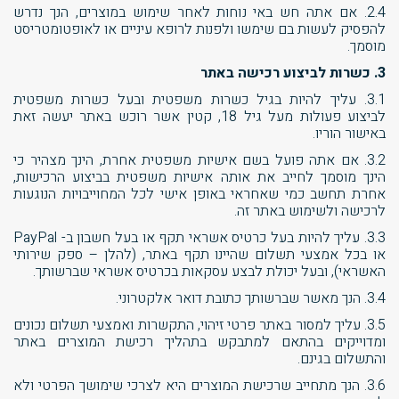
2.4. אם אתה חש באי נוחות לאחר שימוש במוצרים, הנך נדרש
להפסיק לעשות בם שימשו ולפנות לרופא עיניים או לאופטומטריסט
מוסמך.
3. כשרות לביצוע רכישה באתר
3.1. עליך להיות בגיל כשרות משפטית ובעל כשרות משפטית
לביצוע פעולות מעל גיל 18, קטין אשר רוכש באתר יעשה זאת
באישור הוריו.
3.2. אם אתה פועל בשם אישיות משפטית אחרת, הינך מצהיר כי
הינך מוסמך לחייב את אותה אישיות משפטית בביצוע הרכישות,
אחרת תחשב כמי שאחראי באופן אישי לכל המחוייבויות הנוגעות
לרכישה ולשימוש באתר זה.
3.3. עליך להיות בעל כרטיס אשראי תקף או בעל חשבון ב- PayPal
או בכל אמצעי תשלום שהיינו תקף באתר, (להלן – ספק שירותי
האשראי), ובעל יכולת לבצע עסקאות בכרטיס אשראי שברשותך.
3.4. הנך מאשר שברשותך כתובת דואר אלקטרוני.
3.5. עליך למסור באתר פרטי זיהוי, התקשרות ואמצעי תשלום נכונים
ומדוייקים בהתאם למתבקש בתהליך רכישת המוצרים באתר
והתשלום בגינם.
3.6. הנך מתחייב שרכישת המוצרים היא לצרכי שימושך הפרטי ולא