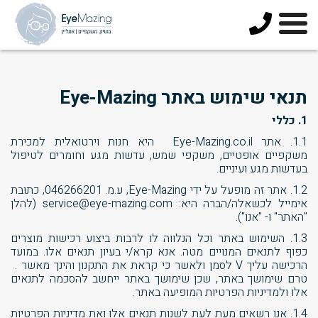
073-
3744678
תנאי שימוש באתר Eye-Mazing
1. כללי
1.1. אתר Eye-Mazing.co.il היא חנות וירטואלית למכירת
משקפיים אופטיים, משקפי שמש, עדשות מגע וחומרים לטיפול
בעדשות מגע ועיניים.
1.2. אתר זה מופעל על ידי Eye-Mazing, ע.מ. 046266201, כתובת
אימייל לכשאלה/הברה היא: service@eye-mazing.com (להלן
"האתר" ו- "אנו").
1.3. השימוש באתר וכל הנלווה לו לרבות ביצוע רכישות מוצרים
כפוף לתנאים המנויים מטה. אנא קרא/י בעיון תנאים אלו. במועד
הרכישה עליך V לסמן ולאשר כי קראת את התקנון והינך מאשר .
טרם שימושך באתר, שכן שימושך באתר ייחשב להסכמה לתנאים
אלו ולמדיניות הפרטיות המופיעה באתר.
1.4. אנו רשאים מעת לעת לשנות תנאים אלו ואת מדיניות הפרטיות