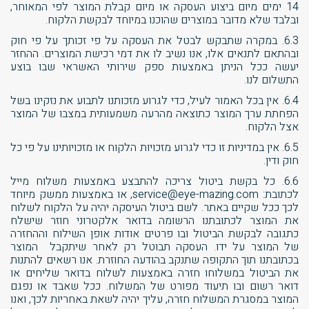
14 ימים מיום ביצוע העסקה או מיום קבלת המוצר לפי המאוחר,
ובלבד שלא מדובר במוצרים שהוכנו במיוחד לבקשת הלקוח.
6.3. במקרה שתבקש לבטל את העסקה על פי זכותך על פי חוק
ובהתאם לתנאים אלו, אנו נשיב לו את דמי רכישת המוצרים. ההחזר
יעשה ככל הניתן באמצעות ספק שירותי האשראי שבו בוצע
התשלום לנו.
6.4. אין בכל האמור לעיל, כדי לגרוע מזכותנו לתבוע את נזקינו בשל
הפחתת ערך המוצר כתוצאה מהרעה משמעותית במצבו של המוצר
אצל הלקוח.
6.5. אין במדיניות זו כדי לגרוע מזכויות הלקוח או מזכויותינו על פי כל
חוק ודין.
6.6. כל בקשת ביטול צריכה להתבצע באמצעות משלוח מייל
לכתובת: service@eye-mazing.com, או באמצעות ממשק מיוחד
לכך ככל שקיים באתר. לשם ביטול העיסקה יהיה על הלקוח לשלוח
את המוצר לכתובתנו הרשומה בדואר אלקטרוני חוזר שישלח
כתגובה לבקשת הביטול ובו פרטים אודות אופן השילוח וההחזרה
של המוצר על ידו. העסקה תבוטל רק לאחר שיתקבל המוצר
בכתובתנו תוך התקופה שתנקב בהודעה החוזרת. אנו רשאים להתנות
את הביטול במשלוחו חזרה באמצעות לשלוח בדואר שליחים או
דואר רשום ובו תיעוד מפורט של המשלוח. ככל שאבד או נפגם
המוצר במסגרת המשלוח חזרה, עליך יהיה לשאת באחריות לכך, ואנו